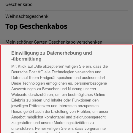
Geschenkabo
Weihnachtsgeschenk
Top Geschenkabos
Mein schöner Garten Geschenkabo verschenken
Einwilligung zu Datenerhebung und
Wohnen & Garten Geschenkabo verschenken
-übermittlung
Mein schönes Land Geschenkabo verschenken
Mit Klick auf „Alle akzeptieren” willigen Sie ein, dass die
Deutsche Post AG alle Technologien verwenden und
Bild der Frau Geschenkabo verschenken
Daten auf Ihrem Endgerät speichern und auslesen darf.
Diese Technologien ermöglichen es, personenbezogene
11 Freunde Geschenkabo verschenken
Auswertungen zu Besuchen und Nutzung unserer
Webseite durchzuführen, um ein bestmögliches Online-
LEGO Ninjago Magazin Geschenkabo verschenken
Erlebnis zu bieten und Inhalte oder Funktionen den
jeweiligen Präferenzen und Interessen anzupassen.
Hierzu gehört auch die Erstellung von Profilen, um unser
Brigitte Geschenkabo verschenken
Angebot möglichst komfortabel und zielgruppengerecht
zu gestalten und unsere Marketingaktivitäten zu
GEOlino Geschenkabo verschenken
unterstützen. Ferner willigen Sie ein, dass vorgenannte