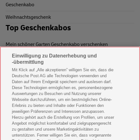
Geschenkabo
Weihnachtsgeschenk
Top Geschenkabos
Mein schöner Garten Geschenkabo verschenken
Einwilligung zu Datenerhebung und
Wohnen & Garten Geschenkabo verschenken
-übermittlung
Mein schönes Land Geschenkabo verschenken
Mit Klick auf „Alle akzeptieren” willigen Sie ein, dass die
Deutsche Post AG alle Technologien verwenden und
Bild der Frau Geschenkabo verschenken
Daten auf Ihrem Endgerät speichern und auslesen darf.
Diese Technologien ermöglichen es, personenbezogene
11 Freunde Geschenkabo verschenken
Auswertungen zu Besuchen und Nutzung unserer
Webseite durchzuführen, um ein bestmögliches Online-
LEGO Ninjago Magazin Geschenkabo verschenken
Erlebnis zu bieten und Inhalte oder Funktionen den
jeweiligen Präferenzen und Interessen anzupassen.
Hierzu gehört auch die Erstellung von Profilen, um unser
Brigitte Geschenkabo verschenken
Angebot möglichst komfortabel und zielgruppengerecht
zu gestalten und unsere Marketingaktivitäten zu
GEOlino Geschenkabo verschenken
unterstützen. Ferner willigen Sie ein, dass vorgenannte