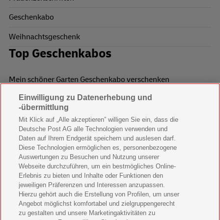
Geschenkabo
Weihnachtsgeschenk
Top Geschenkabos
Mein schöner Garten Geschenkabo verschenken
Einwilligung zu Datenerhebung und
Wohnen & Garten Geschenkabo verschenken
-übermittlung
Mein schönes Land Geschenkabo verschenken
Mit Klick auf „Alle akzeptieren” willigen Sie ein, dass die
Deutsche Post AG alle Technologien verwenden und
Bild der Frau Geschenkabo verschenken
Daten auf Ihrem Endgerät speichern und auslesen darf.
Diese Technologien ermöglichen es, personenbezogene
11 Freunde Geschenkabo verschenken
Auswertungen zu Besuchen und Nutzung unserer
Webseite durchzuführen, um ein bestmögliches Online-
LEGO Ninjago Magazin Geschenkabo verschenken
Erlebnis zu bieten und Inhalte oder Funktionen den
jeweiligen Präferenzen und Interessen anzupassen.
Hierzu gehört auch die Erstellung von Profilen, um unser
Brigitte Geschenkabo verschenken
Angebot möglichst komfortabel und zielgruppengerecht
zu gestalten und unsere Marketingaktivitäten zu
GEOlino Geschenkabo verschenken