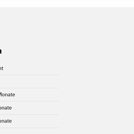
n
ht
Monate
onate
onate