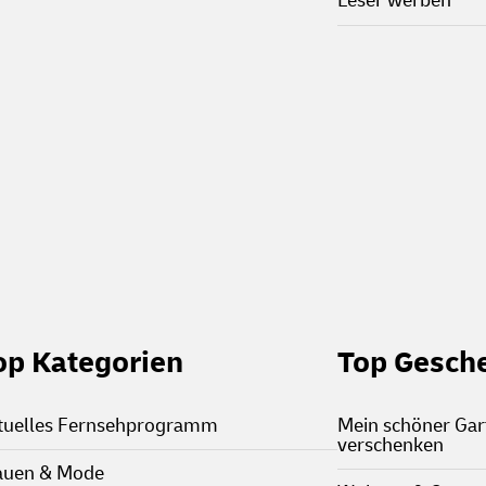
Leser werben
op Kategorien
Top Gesch
tuelles Fernsehprogramm
Mein schöner Ga
verschenken
auen & Mode