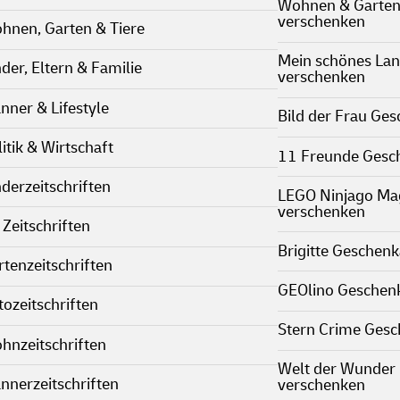
Wohnen & Garten
verschenken
hnen, Garten & Tiere
Mein schönes La
nder, Eltern & Familie
verschenken
nner & Lifestyle
Bild der Frau Ge
itik & Wirtschaft
11 Freunde Gesc
nderzeitschriften
LEGO Ninjago Ma
verschenken
 Zeitschriften
Brigitte Geschen
rtenzeitschriften
GEOlino Geschen
tozeitschriften
Stern Crime Ges
hnzeitschriften
Welt der Wunder
nnerzeitschriften
verschenken