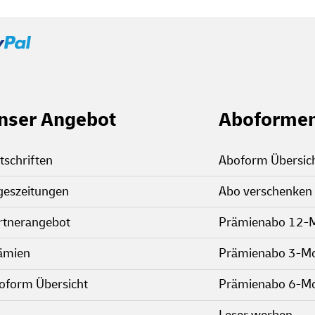
nser Angebot
Aboforme
tschriften
Aboform Übersic
geszeitungen
Abo verschenken
rtnerangebot
Prämienabo 12-
ämien
Prämienabo 3-M
oform Übersicht
Prämienabo 6-M