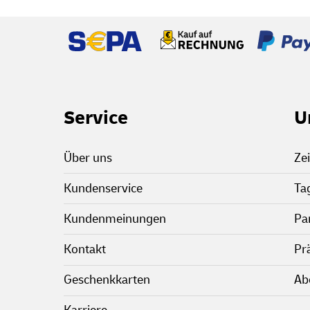
Footer Links
Service
U
Über uns
Zei
Kundenservice
Ta
Kundenmeinungen
Pa
Kontakt
Pr
Geschenkkarten
Ab