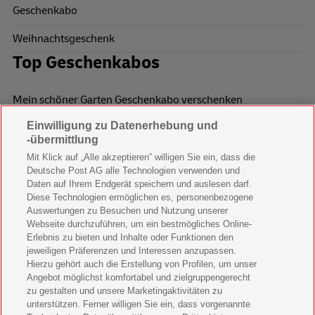
Geschenkabo
Weihnachtsgeschenk
Top Geschenkabos
Mein schöner Garten Geschenkabo verschenken
Einwilligung zu Datenerhebung und
Wohnen & Garten Geschenkabo verschenken
-übermittlung
Mein schönes Land Geschenkabo verschenken
Mit Klick auf „Alle akzeptieren” willigen Sie ein, dass die
Deutsche Post AG alle Technologien verwenden und
Bild der Frau Geschenkabo verschenken
Daten auf Ihrem Endgerät speichern und auslesen darf.
Diese Technologien ermöglichen es, personenbezogene
11 Freunde Geschenkabo verschenken
Auswertungen zu Besuchen und Nutzung unserer
Webseite durchzuführen, um ein bestmögliches Online-
LEGO Ninjago Magazin Geschenkabo verschenken
Erlebnis zu bieten und Inhalte oder Funktionen den
jeweiligen Präferenzen und Interessen anzupassen.
Hierzu gehört auch die Erstellung von Profilen, um unser
Brigitte Geschenkabo verschenken
Angebot möglichst komfortabel und zielgruppengerecht
zu gestalten und unsere Marketingaktivitäten zu
GEOlino Geschenkabo verschenken
unterstützen. Ferner willigen Sie ein, dass vorgenannte