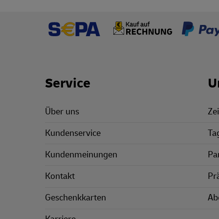
Footer Links
Service
U
Über uns
Zei
Kundenservice
Ta
Kundenmeinungen
Pa
Kontakt
Pr
Geschenkkarten
Ab