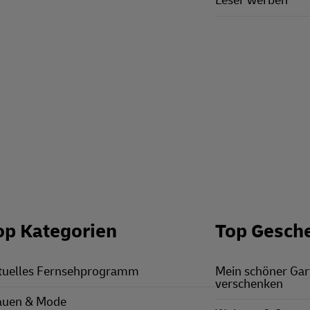
Leser werben
op Kategorien
Top Gesch
tuelles Fernsehprogramm
Mein schöner Ga
verschenken
auen & Mode