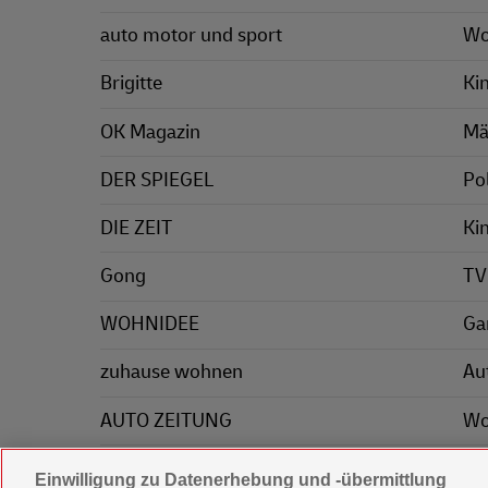
auto motor und sport
Wo
Brigitte
Ki
OK Magazin
Mä
DER SPIEGEL
Pol
DIE ZEIT
Ki
Gong
TV
WOHNIDEE
Ga
zuhause wohnen
Au
AUTO ZEITUNG
Wo
Mä
Einwilligung zu Datenerhebung und -übermittlung