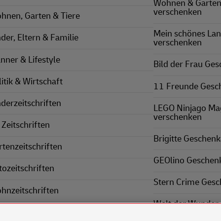
Wohnen & Garten
verschenken
hnen, Garten & Tiere
Mein schönes La
nder, Eltern & Familie
verschenken
nner & Lifestyle
Bild der Frau Ge
itik & Wirtschaft
11 Freunde Gesc
nderzeitschriften
LEGO Ninjago Ma
verschenken
 Zeitschriften
Brigitte Geschen
rtenzeitschriften
GEOlino Geschen
tozeitschriften
Stern Crime Ges
hnzeitschriften
Welt der Wunder
nnerzeitschriften
verschenken