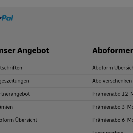
nser Angebot
Aboforme
tschriften
Aboform Übersic
geszeitungen
Abo verschenken
rtnerangebot
Prämienabo 12-
ämien
Prämienabo 3-M
oform Übersicht
Prämienabo 6-M