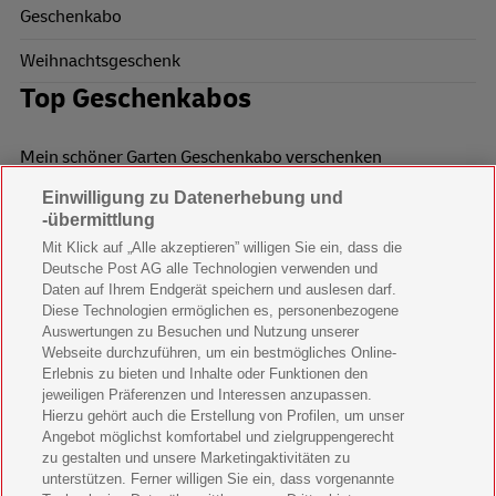
Geschenkabo
Weihnachtsgeschenk
Top Geschenkabos
Mein schöner Garten Geschenkabo verschenken
Einwilligung zu Datenerhebung und
Wohnen & Garten Geschenkabo verschenken
-übermittlung
Mein schönes Land Geschenkabo verschenken
Mit Klick auf „Alle akzeptieren” willigen Sie ein, dass die
Deutsche Post AG alle Technologien verwenden und
Bild der Frau Geschenkabo verschenken
Daten auf Ihrem Endgerät speichern und auslesen darf.
Diese Technologien ermöglichen es, personenbezogene
11 Freunde Geschenkabo verschenken
Auswertungen zu Besuchen und Nutzung unserer
Webseite durchzuführen, um ein bestmögliches Online-
LEGO Ninjago Magazin Geschenkabo verschenken
Erlebnis zu bieten und Inhalte oder Funktionen den
jeweiligen Präferenzen und Interessen anzupassen.
Hierzu gehört auch die Erstellung von Profilen, um unser
Brigitte Geschenkabo verschenken
Angebot möglichst komfortabel und zielgruppengerecht
zu gestalten und unsere Marketingaktivitäten zu
GEOlino Geschenkabo verschenken
unterstützen. Ferner willigen Sie ein, dass vorgenannte