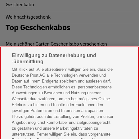
Geschenkabo
Weihnachtsgeschenk
Top Geschenkabos
Mein schöner Garten Geschenkabo verschenken
Einwilligung zu Datenerhebung und
Wohnen & Garten Geschenkabo verschenken
-übermittlung
Mein schönes Land Geschenkabo verschenken
Mit Klick auf „Alle akzeptieren” willigen Sie ein, dass die
Deutsche Post AG alle Technologien verwenden und
Bild der Frau Geschenkabo verschenken
Daten auf Ihrem Endgerät speichern und auslesen darf.
Diese Technologien ermöglichen es, personenbezogene
11 Freunde Geschenkabo verschenken
Auswertungen zu Besuchen und Nutzung unserer
Webseite durchzuführen, um ein bestmögliches Online-
LEGO Ninjago Magazin Geschenkabo verschenken
Erlebnis zu bieten und Inhalte oder Funktionen den
jeweiligen Präferenzen und Interessen anzupassen.
Hierzu gehört auch die Erstellung von Profilen, um unser
Brigitte Geschenkabo verschenken
Angebot möglichst komfortabel und zielgruppengerecht
zu gestalten und unsere Marketingaktivitäten zu
GEOlino Geschenkabo verschenken
unterstützen. Ferner willigen Sie ein, dass vorgenannte