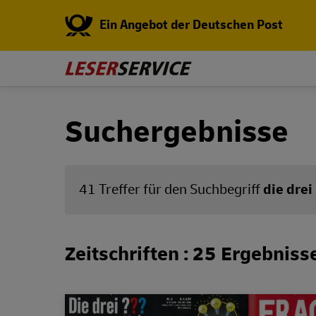
Ein Angebot der Deutschen Post
Suchergebnisse
41 Treffer für den Suchbegriff
die drei
Zeitschriften : 25 Ergebniss