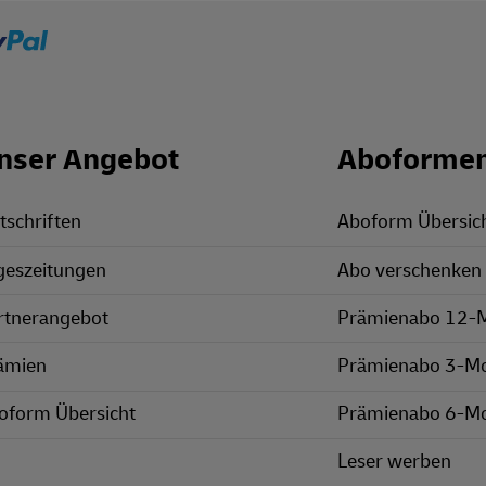
nser Angebot
Aboforme
tschriften
Aboform Übersic
geszeitungen
Abo verschenken
rtnerangebot
Prämienabo 12-
ämien
Prämienabo 3-M
oform Übersicht
Prämienabo 6-M
Leser werben